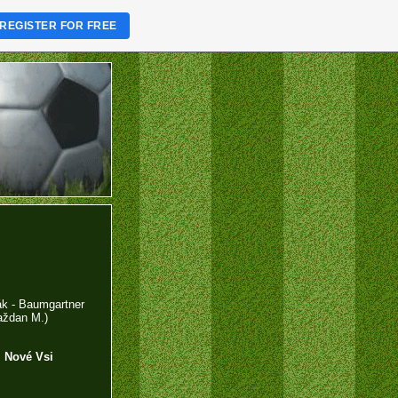
REGISTER FOR FREE
ák - Baumgartner
aždan M.)
i Nové Vsi