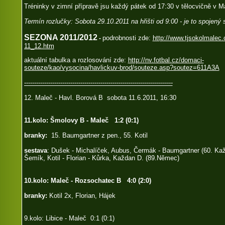
Tréninky v zimní přípravě jsu každý pátek od 17:30 v tělocvičně v Ma
Termín rozlučky: Sobota 29.10.2011 na hřišti od 9:00 - je to spojený s
SEZONA 2011/2012
podrobnosti zde:
http://www.tjsokolmalec
-
11_12.htm
aktuální tabulka a rozlosování zde:
http://nv.fotbal.cz/domaci-
souteze/kao/vysocina/havlickuv-brod/souteze.asp?soutez=611A3A
--------------------------------------------------------------------------
12. Maleč - Havl. Borová B sobota 11.6.2011, 16:30
11.kolo: Šmolovy B - Maleč 1:2 (0:1)
branky:
15. Baumgartner z pen., 55. Kotil
sestava
: Dušek - Michalíček, Aubus, Čermák - Baumgartner (60. Kaž
Šemík, Kotil - Florian - Kůrka, Každan D. (89.Němec)
10.kolo: Maleč - Rozsochatec B 4:0 (2:0)
branky:
Kotil 2x, Florian, Hájek
9.kolo: Libice - Maleč 0:1 (0:1)