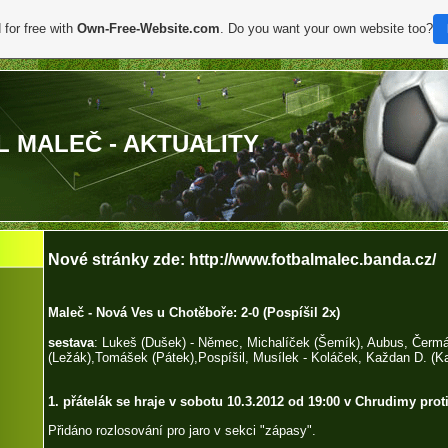
 for free with
Own-Free-Website.com
. Do you want your own website too?
L MALEČ - AKTUALITY
Nové stránky zde: http://www.fotbalmalec.banda.cz/
Maleč - Nová Ves u Chotěboře: 2-0 (Pospíšil 2x)
sestava
: Lukeš (Dušek) - Němec, Michalíček (Šemík), Aubus, Čerm
(Ležák),Tomášek (Pátek),Pospíšil, Musílek - Koláček, Každan D. (K
1. přátelák se hraje v sobotu 10.3.2012 od 19:00 v Chrudimy prot
Přidáno rozlosování pro jaro v sekci "zápasy".