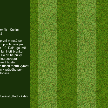
rmák - Kadlec,
k)
první minutě se
yli po obrovským
 1:0. Další gól měl
lu. Třetí branku
. Do druhé půlky
ou potrestal.
ovolil hostům
 třiceti metrů vymetl
em k průběhu první
oločase.
omášek, Kotil - Pátek