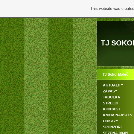
This website was created
TJ SOKO
TJ Sokol Maleč
AKTUALITY
ZÁPASY
TABULKA
STŘELCI
KONTAKT
KNIHA NÁVŠTĚV
ODKAZY
SPONZOŘI
SEZONA 08-09