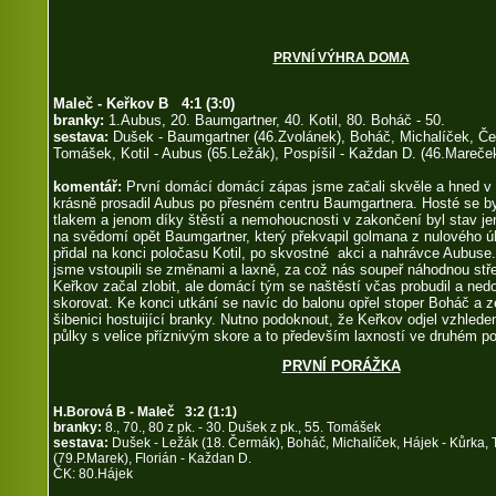
PRVNÍ VÝHRA DOMA
Maleč - Keřkov B 4:1 (3:0)
branky:
1.Aubus, 20. Baumgartner, 40. Kotil, 80. Boháč - 50.
sestava:
Dušek - Baumgartner (46.Zvolánek), Boháč, Michalíček, Če
Tomášek, Kotil - Aubus (65.Ležák), Pospíšil - Každan D. (46.Mareče
komentář:
První domácí domácí zápas jsme začali skvěle a hned v 
krásně prosadil Aubus po přesném centru Baumgartnera. Hosté se b
tlakem a jenom díky štěstí a nemohoucnosti v zakončení byl stav jen
na svědomí opět Baumgartner, který překvapil golmana z nulového úh
přidal na konci poločasu Kotil, po skvostné akci a nahrávce Aubuse
jsme vstoupili se změnami a laxně, za což nás soupeř náhodnou střel
Keřkov začal zlobit, ale domácí tým se naštěstí včas probudil a ned
skorovat. Ke konci utkání se navíc do balonu opřel stoper Boháč a ze
šibenici hostuijící branky. Nutno podoknout, že Keřkov odjel vzhled
půlky s velice příznivým skore a to především laxností ve druhém p
PRVNÍ PORÁŽKA
H.Borová B - Maleč 3:2 (1:1)
branky:
8., 70., 80 z pk. - 30. Dušek z pk., 55. Tomášek
sestava:
Dušek - Ležák (18. Čermák), Boháč, Michalíček, Hájek - Kůrka, T
(79.P.Marek), Florián - Každan D.
ČK: 80.Hájek