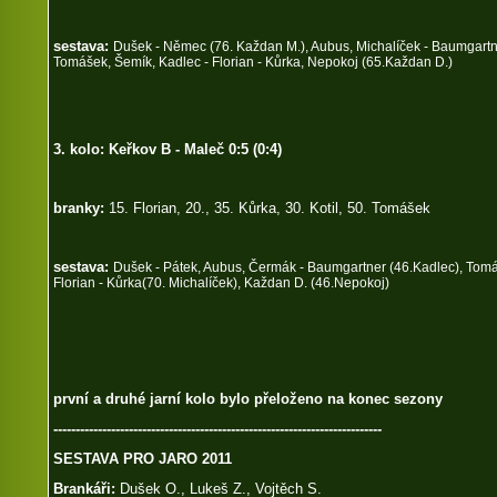
sestava:
Dušek - Němec (76. Každan M.), Aubus, Michalíček - Baumgartner
Tomášek, Šemík, Kadlec - Florian - Kůrka, Nepokoj (65.Každan D.)
3. kolo: Keřkov B - Maleč 0:5 (0:4)
branky:
15. Florian, 20., 35. Kůrka, 30. Kotil, 50. Tomášek
sestava:
Dušek - Pátek, Aubus, Čermák - Baumgartner (46.Kadlec), Tomáš
Florian - Kůrka(70. Michalíček), Každan D. (46.Nepokoj)
první a druhé jarní kolo bylo přeloženo na konec sezony
--------------------------------------------------------------------------
SESTAVA PRO JARO 2011
Brankáři:
Dušek O., Lukeš Z., Vojtěch S.