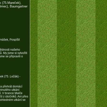
k (75.Mareček),
Němec), Baumgartner
mášek, Pospíšil
vědnosti našeho
. My jsme si vytvořili
me se připravili o
ek (75. Ležák) -
n
la přehrát domácí
minulého utkání
í. V brance Malče
ší z útočníků. Ani přes
pohledném utkání se