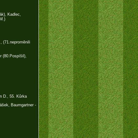
k), Kadlec,
M.)
., (71.neproměnili
 (80.Pospíšil),
n D., 55. Kůrka
ášek, Baumgartner -