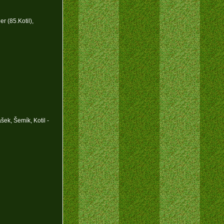
 (85.Kotil),
ek, Šemík, Kotil -