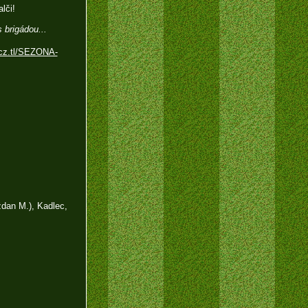
lči!
 brigádou...
.cz.tl/SEZONA-
dan M.), Kadlec,