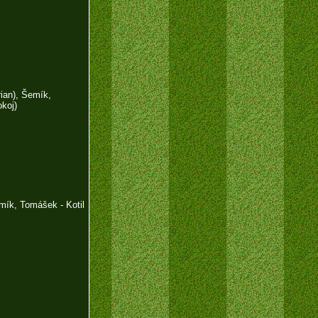
ian), Šemík,
koj)
mík, Tomášek - Kotil