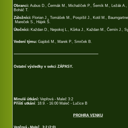
Obranci:
Aubus D., Čermák M., Michalíček P., Šemík M., Ležák A.,
Boháč T.
Záložníci:
Florian J., Tomášek M., Pospíšil J., Kotil M., Baumgartner
Mareček S., Hájek Š.
Útočníci:
Každan D., Nepokoj L., Kůrka J., Každan M., Černín J., S
Vedení týmu:
Gajdoš M., Marek P., Smrček B.
--------------------------------------------------------------------------
Ostatní výsledky v sekci ZÁPASY.
Minulé útkání:
Vepřová - Maleč 3:2
Příští utkání
: 18.9. - 16:00 Maleč - Lučice B
PROHRA VENKU
Vepřová - Maleč 3:2 (2:0)