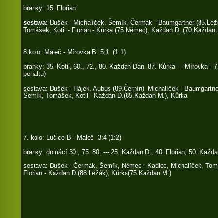
branky: 15. Florian
sestava:
Dušek - Michalíček, Šemík, Čermák - Baumgartner (85.Ležá
Tomášek, Kotil - Florian - Kůrka (75.Němec), Každan D. (70.Každan 
8.kolo: Maleč - Mírovka B 5:1 (1:1)
branky: 35. Kotil, 60., 72., 80. Každan Dan, 87. Kůrka --- Mírovka - 7
penaltu)
sestava: Dušek - Hájek, Aubus (89.Černín), Michalíček - Baumgartner
Šemík, Tomášek, Kotil - Každan D.(85.Každan M.), Kůrka
7. kolo: Lučice B - Maleč 3:4 (1:2)
branky: domácí 30., 75. 80. --- 25. Každan D., 40. Florian, 50. Každa
sestava: Dušek - Čermák, Šemík, Němec - Kadlec, Michalíček, Tom
Florian - Každan D.(88.Ležák), Kůrka(75.Každan M.)