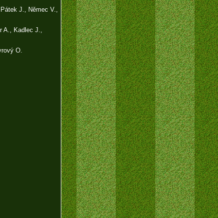
 Pátek J., Němec V.,
 A., Kadlec J.,
yrový O.