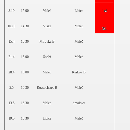
8.10.
15:00
Maleč
Libice
1:4
16.10.
14:30
Víska
Maleč
3:1
15.4.
15:30
Mírovka B
Maleč
21.4.
16:00
Úsobí
Maleč
28.4.
16:00
Maleč
Keřkov B
5.5.
16:30
Rozsochatec B
Maleč
13.5.
16:30
Maleč
Šmolovy
19.5.
16:30
Libice
Maleč