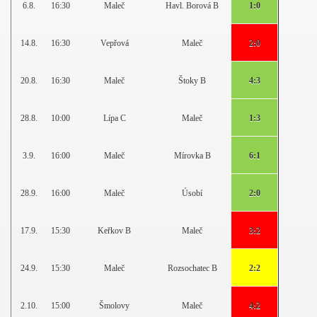
6.8.
16:30
Maleč
Havl. Borová B
1:0
14.8.
16:30
Vepřová
Maleč
2:0
20.8.
16:30
Maleč
Štoky B
4:3
28.8.
10:00
Lípa C
Maleč
1:3
3.9.
16:00
Maleč
Mírovka B
6:1
28.9.
16:00
Maleč
Úsobí
2:0
17.9.
15:30
Keřkov B
Maleč
3:2
24.9.
15:30
Maleč
Rozsochatec B
2:2
2.10.
15:00
Šmolovy
Maleč
4:2