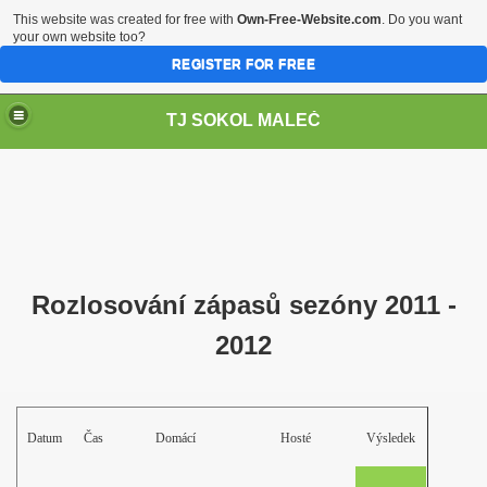
This website was created for free with
Own-Free-Website.com
. Do you want
your own website too?
REGISTER FOR FREE
TJ SOKOL MALEČ
Rozlosování zápasů sezóny 2011 -
2012
Datum
Čas
Domácí
Hosté
Výsledek