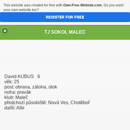
This website was created for free with
Own-Free-Website.com
. Do you want
your own website too?
REGISTER FOR FREE
TJ SOKOL MALEČ
David AUBUS 6
věk: 25
post: obrana, záloha, útok
noha: pravák
klub: Maleč
předchozí působiště: Nová Ves, Chotěboř
další: Albi