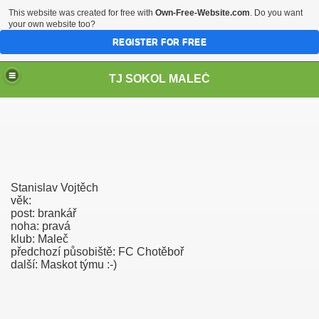
This website was created for free with
Own-Free-Website.com
. Do you want
your own website too?
REGISTER FOR FREE
TJ SOKOL MALEČ
Stanislav Vojtěch
věk:
post: brankář
noha: pravá
klub: Maleč
předchozí působiště: FC Chotěboř
další: Maskot týmu :-)